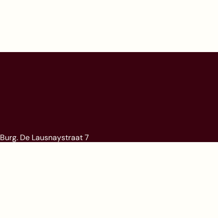
Burg. De Lausnaystraat 7
9290 Overmere
Olsensesteenweg 1A
9770 Kruishoutem
immosafe@immosafe.be
+32 (0)9 367 90 67
Facebook