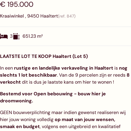
€ 195.000
Kraaiwinkel , 9450 Haaltert
(ref.
847
)
3
651.23
m²
LAATSTE LOT TE KOOP Haaltert (Lot 5)
In een
rustige en landelijke verkaveling in Haaltert
is
nog
slechts 1 lot beschikbaar
. Van de 9 percelen zijn er reeds
8
verkocht
dit is dus je laatste kans om hier te wonen !
Bestemd voor Open bebouwing - bouw hier je
droomwoning.
GEEN bouwverplichting maar indien gewenst realiseren wij
hier jouw woning volledig
op maat van jouw wensen,
smaak en budget
, volgens een uitgebreid en kwalitatief