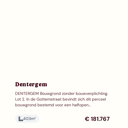
Dentergem
DENTERGEM Bouwgrond zonder bouwverplichting.
Lot 2. In de Gottemstraat bevindt zich dit perceel
bouwgrond bestemd voor een halfopen
bebouwing met een terrein oppervlakte van
405,89 m². Het perceel heeft breedte van 12,22m
€ 181.767
403
m²
en een diepte van 29,04m. De bouwlijn ligt 5 m
achter de rooilijn en de zijdelingse stroken