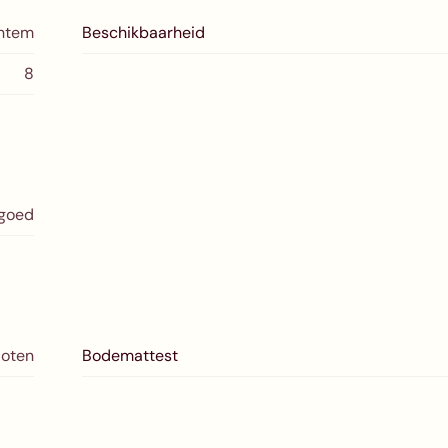
chtem
Beschikbaarheid
8
sgoed
loten
Bodemattest