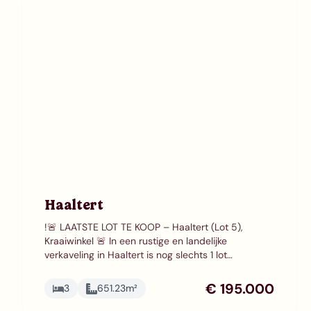
Haaltert
!🚨 LAATSTE LOT TE KOOP – Haaltert (Lot 5),
Kraaiwinkel 🚨 In een rustige en landelijke
verkaveling in Haaltert is nog slechts 1 lot
beschikbaar. Van de 9 percelen zijn er reeds 8
verkocht – dit is dus je laatste kans om hier te
€ 195.000
3
651.23
m²
komen wonen ! 🏡 Mooie bouwgrond voor een
Open bebouwing – bouw hier je droomwoning