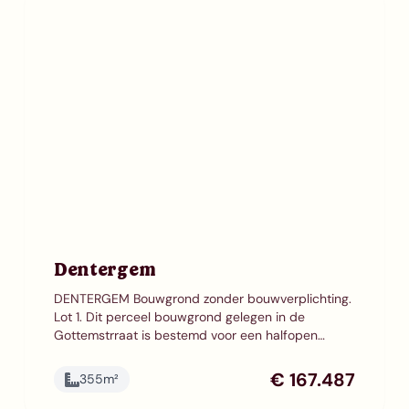
Dentergem
DENTERGEM Bouwgrond zonder bouwverplichting.
Lot 1. Dit perceel bouwgrond gelegen in de
Gottemstrraat is bestemd voor een halfopen
bebouwing en heeft een oppervlakte van 358,29
m². De bouwlijn ligt 5 m achter de rooilijn en de
€ 167.487
355
m²
zijdelingse stroken bedragen 4m. Het project
wordt aangeboden als sleutel-op-de-deur, wat