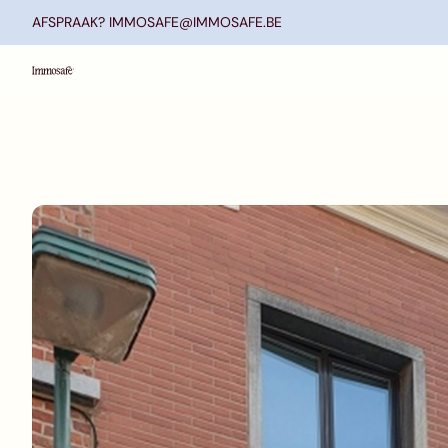
Ga naar hoofdinhoud
AFSPRAAK? IMMOSAFE@IMMOSAFE.BE