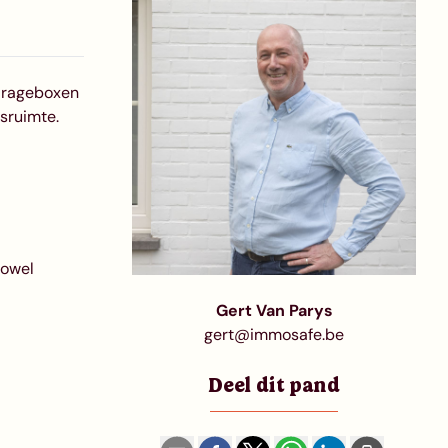
garageboxen
sruimte.
zowel
Gert Van Parys
gert@immosafe.be
Deel dit pand