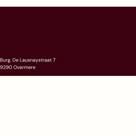
Burg. De Lausnaystraat 7
9290 Overmere
Olsensesteenweg 1A
9770 Kruishoutem
immosafe@immosafe.be
+32 (0)9 367 90 67
Facebook
Instagram