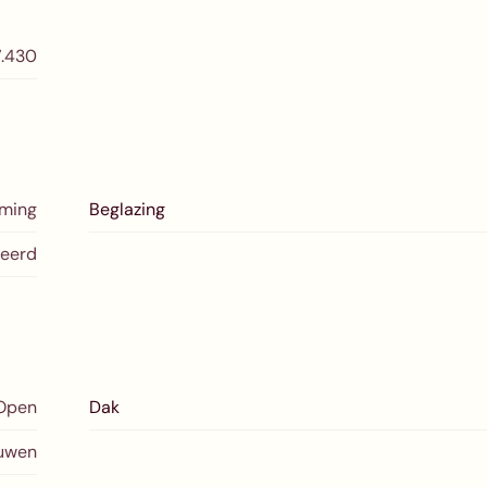
7.430
rming
Beglazing
leerd
Open
Dak
ouwen