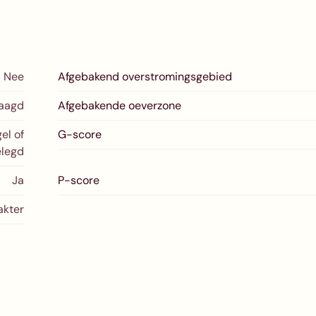
Nee
Afgebakend overstromingsgebied
raagd
Afgebakende oeverzone
el of
G-score
elegd
Ja
P-score
akter