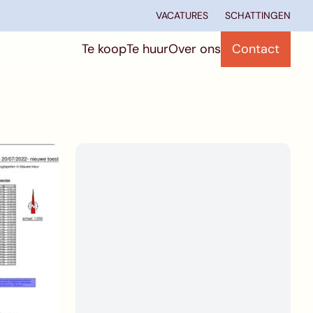
VACATURES
SCHATTINGEN
Te koop
Te huur
Over ons
Contact