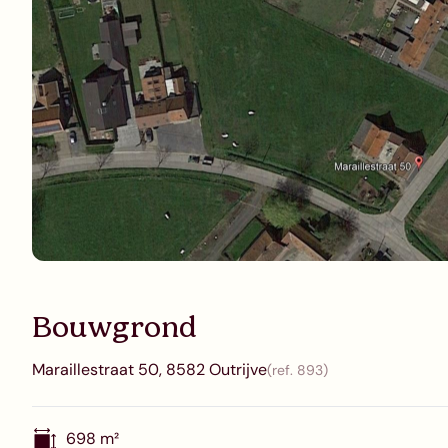
Bouwgrond
Maraillestraat 50, 8582 Outrijve
(ref.
893
)
698
m²