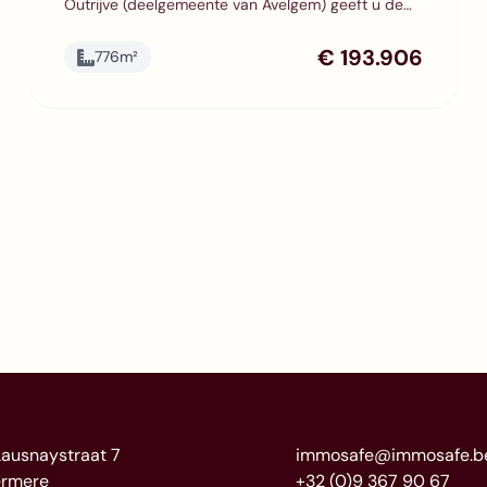
Outrijve (deelgemeente van Avelgem) geeft u de
mogelijkheid om uw eigen droomwoning te
realiseren. Het perceel heeft een oppervlakte van
€ 193.906
776
m²
776 m² en leent zich perfect voor het bouwen van
een alleenstaande woning. Dankzij een
straatbreedte van ongeveer 21 meter en een
diepte van ongeveer 34 meter is het perceel
uitermate geschikt voor een ruime woning met tuin
en een overvloed aan natuurlijke lichtinval. Het
prachtige landelijk uitzicht zorgt voor een gevoel
van rust, ruimte en privacy. ZONDER
bouwverplichting. Geïnteresseerd ? Neem dan
zeker vrijblijvend contact op met Christelle op het
nummer 0473 878 879 of mail naar
christelle@immosafe.be
Lausnaystraat 7
immosafe@immosafe.b
rmere
+32 (0)9 367 90 67