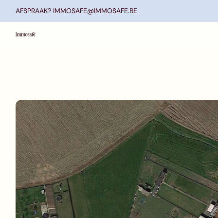
Ga naar hoofdinhoud
AFSPRAAK? IMMOSAFE@IMMOSAFE.BE