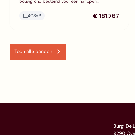
bouwgrond bestemd voor een halfopen
bebouwing met een terrein oppervlakte van
405,89 m². Het perceel heeft breedte van 12,22m
€ 181.767
403
m²
en een diepte van 29,04m. De bouwlijn ligt 5 m
achter de rooilijn en de zijdelingse stroken
bedragen 4m. Wij werken jouw nieuwe woning
sleutel-op-de-deur volledig voor u af. U bent vrij
de woning naar eigen smaak en budget in te
richten, volgens ons gedetailleerd lastenboek.
Toon alle panden
Tijdens de materiaalkeuze dagen kan u kiezen uit
een breed assortiment aan duurzame en
kwalitatieve materialen. Wenst u meer inlichtingen
en/of een bezoek aan onze kijkwoning contracteer
Christelle via telefoon 0473 878 878 of e-mail:
christelle@immosafe.be.
Burg. De 
9290 Ove