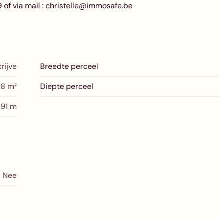
of via mail : christelle@immosafe.be
rijve
Breedte perceel
8 m²
Diepte perceel
,91 m
Nee